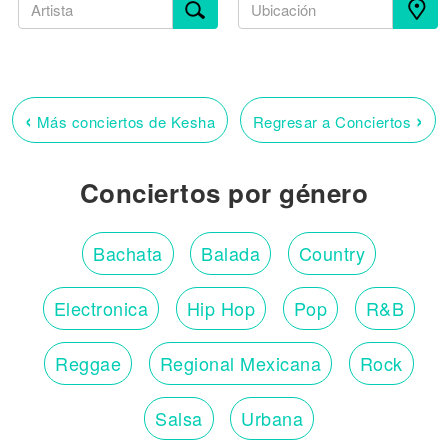
‹
›
Más conciertos de Kesha
Regresar a Conciertos
Conciertos por género
Bachata
Balada
Country
Electronica
Hip Hop
Pop
R&B
Reggae
Regional Mexicana
Rock
Salsa
Urbana