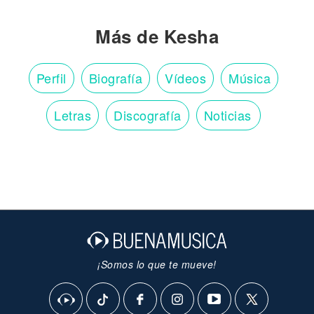
Más de Kesha
Perfil
Biografía
Vídeos
Música
Letras
Discografía
Noticias
¡Somos lo que te mueve!