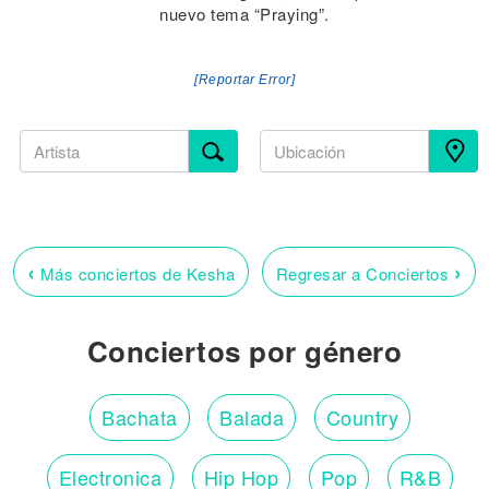
nuevo tema “Praying”.
[Reportar Error]
‹
›
Más conciertos de Kesha
Regresar a Conciertos
Conciertos por género
Bachata
Balada
Country
Electronica
Hip Hop
Pop
R&B