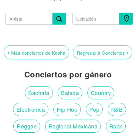
‹
›
Más conciertos de Kesha
Regresar a Conciertos
Conciertos por género
Bachata
Balada
Country
Electronica
Hip Hop
Pop
R&B
Reggae
Regional Mexicana
Rock