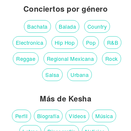
Conciertos por género
Bachata
Balada
Country
Electronica
Hip Hop
Pop
R&B
Reggae
Regional Mexicana
Rock
Salsa
Urbana
Más de Kesha
Perfil
Biografía
Vídeos
Música