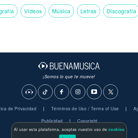
grafía
Vídeos
Música
Letras
Discografía
¡Somos lo que te mueve!
|
|
ítica de Privacidad
Términos de Uso / Terms of Use
Ag
|
Publicidad
Copyright
Al usar esta plataforma, aceptas nuestro uso de
cookies
© 2026 BuenaMusica.com - Derechos Reservados