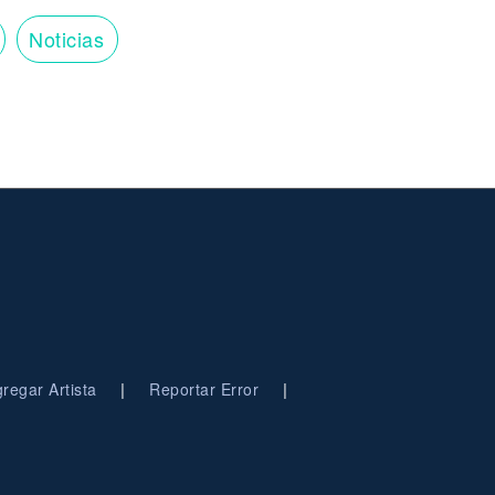
Noticias
|
|
regar Artista
Reportar Error