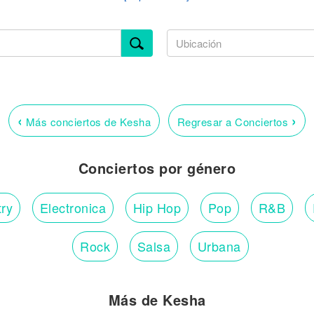
‹
›
Más conciertos de Kesha
Regresar a Conciertos
Conciertos por género
ry
Electronica
Hip Hop
Pop
R&B
Rock
Salsa
Urbana
Más de Kesha