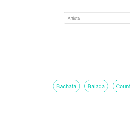
Bachata
Balada
Count