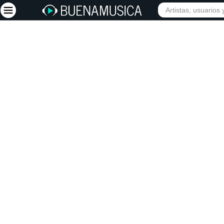
INICIO
ARTISTAS
Iniciar sesión
Registrarse
Inicio
Artistas
Red Social
Música
Vídeos
Discografías
Letras
Conciertos