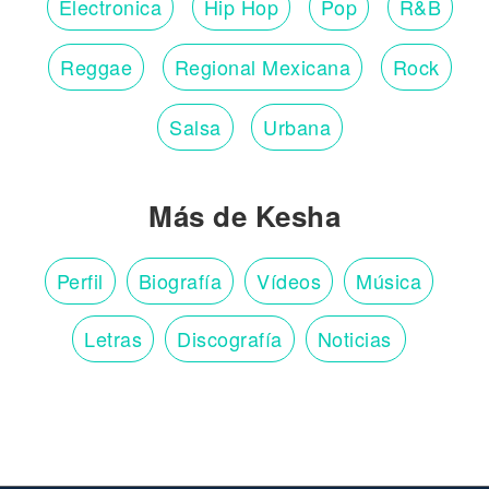
Electronica
Hip Hop
Pop
R&B
Reggae
Regional Mexicana
Rock
Salsa
Urbana
Más de Kesha
Perfil
Biografía
Vídeos
Música
Letras
Discografía
Noticias