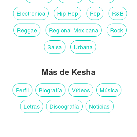
Electronica
Hip Hop
Pop
R&B
Reggae
Regional Mexicana
Rock
Salsa
Urbana
Más de Kesha
Perfil
Biografía
Vídeos
Música
Letras
Discografía
Noticias