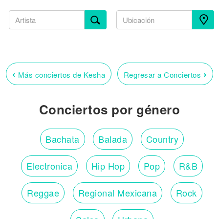
‹
›
Más conciertos de Kesha
Regresar a Conciertos
Conciertos por género
Bachata
Balada
Country
Electronica
Hip Hop
Pop
R&B
Reggae
Regional Mexicana
Rock