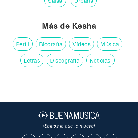
Salsa
Urbana
Más de Kesha
Perfil
Biografía
Vídeos
Música
Letras
Discografía
Noticias
¡Somos lo que te mueve!