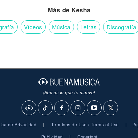
Más de Kesha
grafía
Vídeos
Música
Letras
Discografía
¡Somos lo que te mueve!
|
|
ítica de Privacidad
Términos de Uso / Terms of Use
Ag
|
Publicidad
Copyright