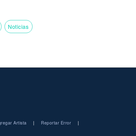
Noticias
|
|
regar Artista
Reportar Error