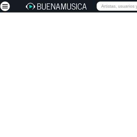
INICIO
ARTISTAS
Iniciar sesión
Registrarse
Inicio
Artistas
Red Social
Música
Vídeos
Discografías
Letras
Conciertos