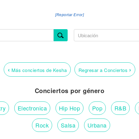
[Reportar Error]
‹
›
Más conciertos de Kesha
Regresar a Conciertos
Conciertos por género
ry
Electronica
Hip Hop
Pop
R&B
Rock
Salsa
Urbana