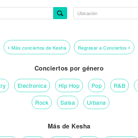
‹
›
Más conciertos de Kesha
Regresar a Conciertos
Conciertos por género
ry
Electronica
Hip Hop
Pop
R&B
Rock
Salsa
Urbana
Más de Kesha