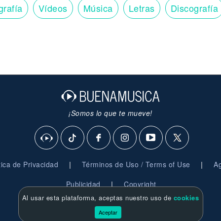
grafía
Vídeos
Música
Letras
Discografía
¡Somos lo que te mueve!
|
|
ítica de Privacidad
Términos de Uso / Terms of Use
Ag
|
Publicidad
Copyright
Al usar esta plataforma, aceptas nuestro uso de
cookies
© 2026 BuenaMusica.com - Derechos Reservados
Aceptar