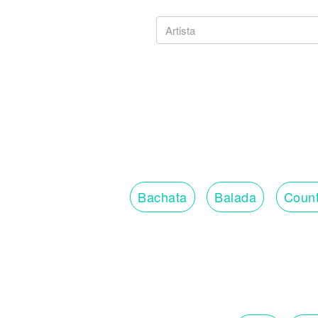
Bachata
Balada
Count