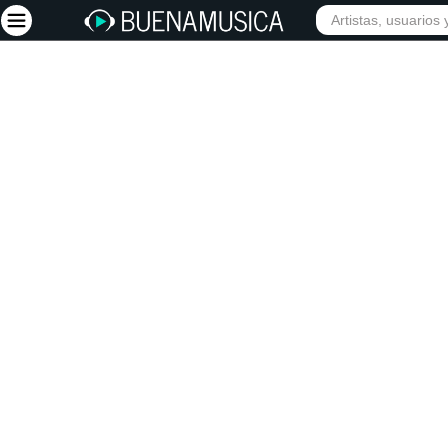
INICIO
ARTISTAS
Iniciar sesión
Registrarse
Inicio
Artistas
Red Social
Música
Vídeos
Discografías
Letras
Conciertos