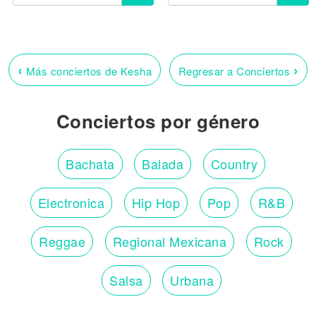
‹
›
Más conciertos de Kesha
Regresar a Conciertos
Conciertos por género
Bachata
Balada
Country
Electronica
Hip Hop
Pop
R&B
Reggae
Regional Mexicana
Rock
Salsa
Urbana