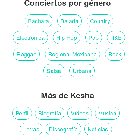
Conciertos por género
Bachata
Balada
Country
Electronica
Hip Hop
Pop
R&B
Reggae
Regional Mexicana
Rock
Salsa
Urbana
Más de Kesha
Perfil
Biografía
Vídeos
Música
Letras
Discografía
Noticias