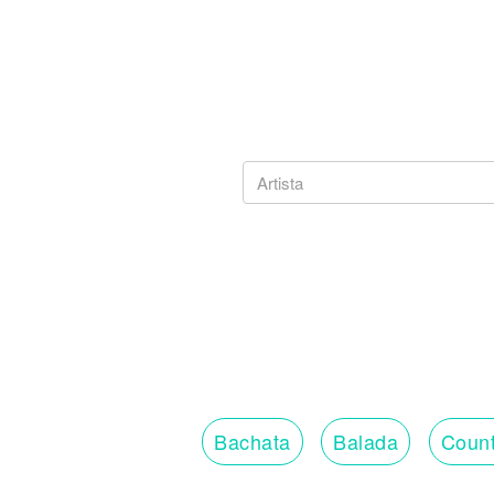
Bachata
Balada
Count