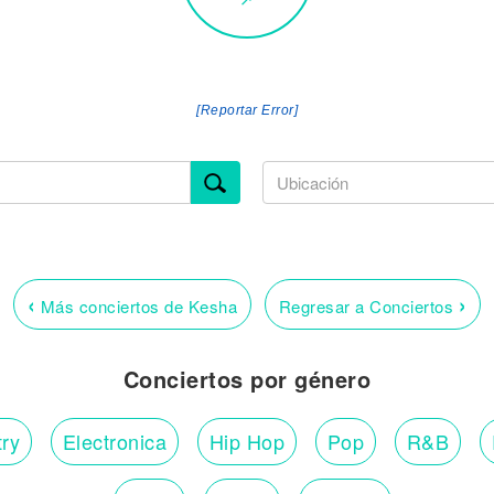
[Reportar Error]
‹
›
Más conciertos de Kesha
Regresar a Conciertos
Conciertos por género
ry
Electronica
Hip Hop
Pop
R&B