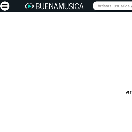
INICIO
ARTISTAS
Iniciar sesión
Registrarse
Inicio
Artistas
Red Social
Música
en
Vídeos
Discografías
Letras
Conciertos