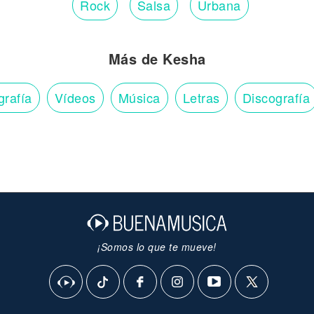
Rock
Salsa
Urbana
Más de Kesha
grafía
Vídeos
Música
Letras
Discografía
¡Somos lo que te mueve!