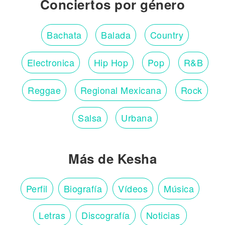
Conciertos por género
Bachata
Balada
Country
Electronica
Hip Hop
Pop
R&B
Reggae
Regional Mexicana
Rock
Salsa
Urbana
Más de Kesha
Perfil
Biografía
Vídeos
Música
Letras
Discografía
Noticias