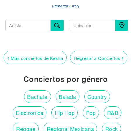
[Reportar Error]
‹
›
Más conciertos de Kesha
Regresar a Conciertos
Conciertos por género
Bachata
Balada
Country
Electronica
Hip Hop
Pop
R&B
Reggae
Regional Mexicana
Rock