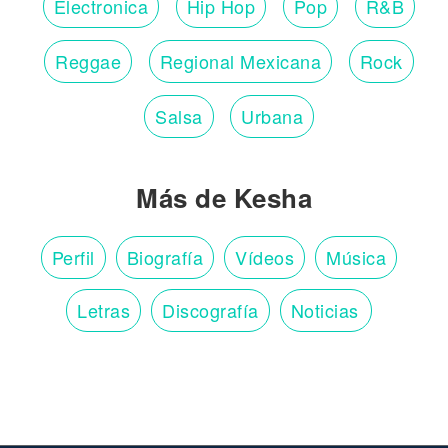
Electronica
Hip Hop
Pop
R&B
Reggae
Regional Mexicana
Rock
Salsa
Urbana
Más de Kesha
Perfil
Biografía
Vídeos
Música
Letras
Discografía
Noticias