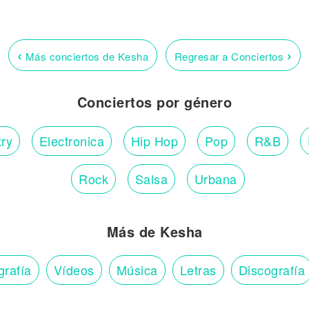
‹
›
Más conciertos de Kesha
Regresar a Conciertos
Conciertos por género
ry
Electronica
Hip Hop
Pop
R&B
Rock
Salsa
Urbana
Más de Kesha
grafía
Vídeos
Música
Letras
Discografía