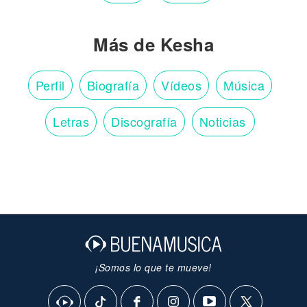
Más de Kesha
Perfil
Biografía
Vídeos
Música
Letras
Discografía
Noticias
¡Somos lo que te mueve!