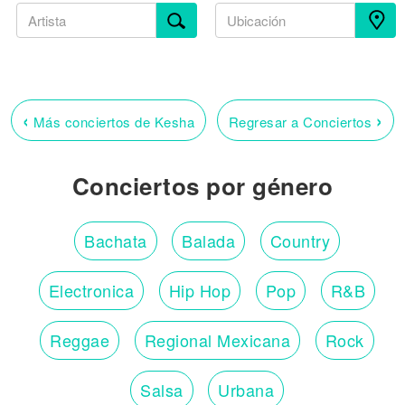
‹
›
Más conciertos de Kesha
Regresar a Conciertos
Conciertos por género
Bachata
Balada
Country
Electronica
Hip Hop
Pop
R&B
Reggae
Regional Mexicana
Rock
Salsa
Urbana