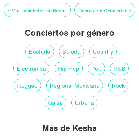
‹
›
Más conciertos de Kesha
Regresar a Conciertos
Conciertos por género
Bachata
Balada
Country
Electronica
Hip Hop
Pop
R&B
Reggae
Regional Mexicana
Rock
Salsa
Urbana
Más de Kesha