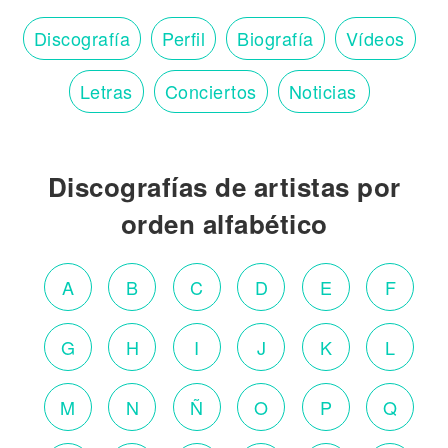
Discografía
Perfil
Biografía
Vídeos
Letras
Conciertos
Noticias
Discografías de artistas por
orden alfabético
A
B
C
D
E
F
G
H
I
J
K
L
M
N
Ñ
O
P
Q