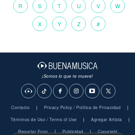
R
S
T
U
V
W
X
Y
Z
#
¡Somos lo que te mueve!
|
|
Contacto
Privacy Policy / Política de Privacidad
|
|
Términos de Uso / Terms of Use
Agregar Artista
|
|
Reportar Error
Publicidad
Copyright