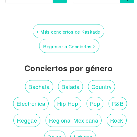
‹
Más conciertos de Kaskade
›
Regresar a Conciertos
Conciertos por género
Bachata
Balada
Country
Electronica
Hip Hop
Pop
R&B
Reggae
Regional Mexicana
Rock