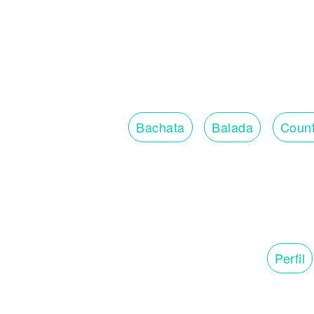
Bachata
Balada
Count
Perfil