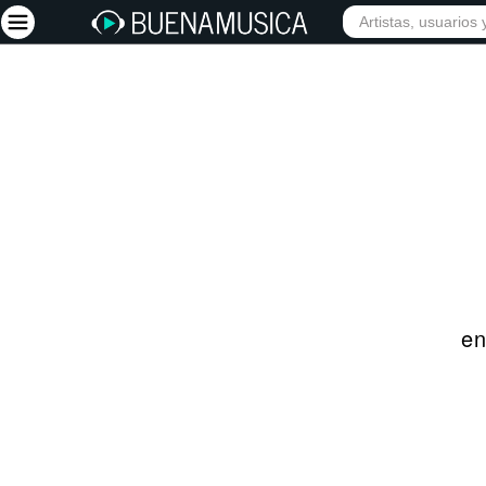
INICIO
ARTISTAS
Iniciar sesión
Registrarse
Inicio
Artistas
Red Social
Música
en
Vídeos
Discografías
Letras
Conciertos