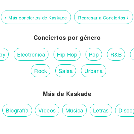
‹
›
Más conciertos de Kaskade
Regresar a Conciertos
Conciertos por género
ry
Electronica
Hip Hop
Pop
R&B
Rock
Salsa
Urbana
Más de Kaskade
Biografía
Vídeos
Música
Letras
Disco