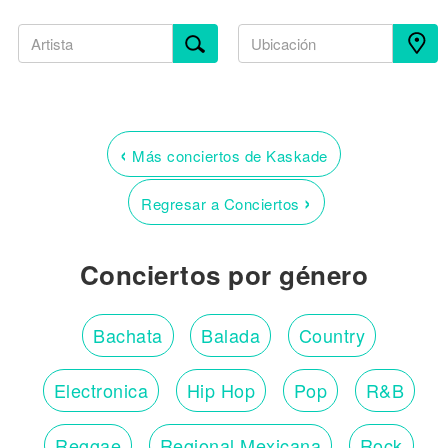
‹
Más conciertos de Kaskade
›
Regresar a Conciertos
Conciertos por género
Bachata
Balada
Country
Electronica
Hip Hop
Pop
R&B
Reggae
Regional Mexicana
Rock