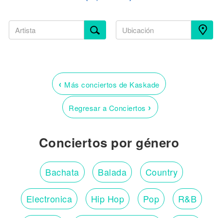
‹
Más conciertos de Kaskade
›
Regresar a Conciertos
Conciertos por género
Bachata
Balada
Country
Electronica
Hip Hop
Pop
R&B