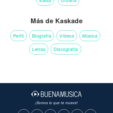
Salsa
Urbana
Más de Kaskade
Perfil
Biografía
Vídeos
Música
Letras
Discografía
¡Somos lo que te mueve!