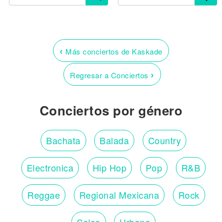
‹
Más conciertos de Kaskade
›
Regresar a Conciertos
Conciertos por género
Bachata
Balada
Country
Electronica
Hip Hop
Pop
R&B
Reggae
Regional Mexicana
Rock