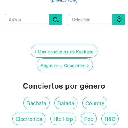
[Reportar Error]
‹
Más conciertos de Kaskade
›
Regresar a Conciertos
Conciertos por género
Bachata
Balada
Country
Electronica
Hip Hop
Pop
R&B