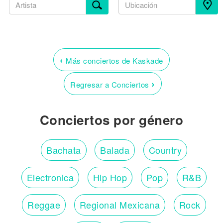
‹
Más conciertos de Kaskade
›
Regresar a Conciertos
Conciertos por género
Bachata
Balada
Country
Electronica
Hip Hop
Pop
R&B
Reggae
Regional Mexicana
Rock