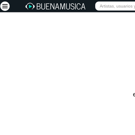
INICIO
ARTISTAS
Iniciar sesión
Registrarse
Inicio
Artistas
Red Social
Música
Vídeos
Discografías
Letras
Conciertos