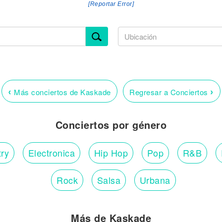
[Reportar Error]
‹
›
Más conciertos de Kaskade
Regresar a Conciertos
Conciertos por género
ry
Electronica
Hip Hop
Pop
R&B
Rock
Salsa
Urbana
Más de Kaskade