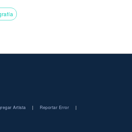
grafía
|
|
regar Artista
Reportar Error