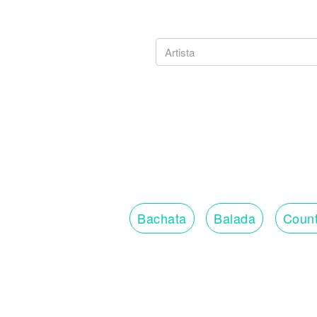
Bachata
Balada
Count