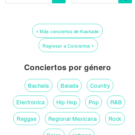
‹
Más conciertos de Kaskade
›
Regresar a Conciertos
Conciertos por género
Bachata
Balada
Country
Electronica
Hip Hop
Pop
R&B
Reggae
Regional Mexicana
Rock