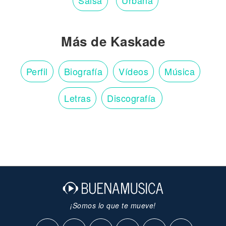
Salsa
Urbana
Más de Kaskade
Perfil
Biografía
Vídeos
Música
Letras
Discografía
¡Somos lo que te mueve!