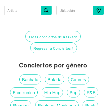
‹
Más conciertos de Kaskade
›
Regresar a Conciertos
Conciertos por género
Bachata
Balada
Country
Electronica
Hip Hop
Pop
R&B
Reggae
Regional Mexicana
Rock