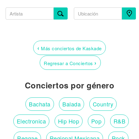
‹
Más conciertos de Kaskade
›
Regresar a Conciertos
Conciertos por género
Bachata
Balada
Country
Electronica
Hip Hop
Pop
R&B
Reggae
Regional Mexicana
Rock