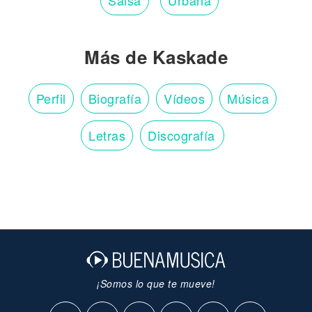
Salsa
Urbana
Más de Kaskade
Perfil
Biografía
Vídeos
Música
Letras
Discografía
¡Somos lo que te mueve!