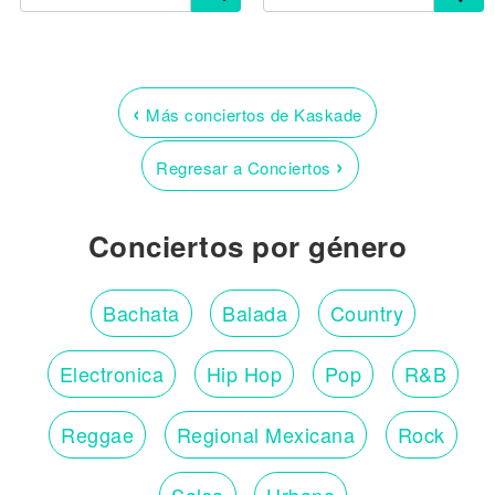
‹
Más conciertos de Kaskade
›
Regresar a Conciertos
Conciertos por género
Bachata
Balada
Country
Electronica
Hip Hop
Pop
R&B
Reggae
Regional Mexicana
Rock