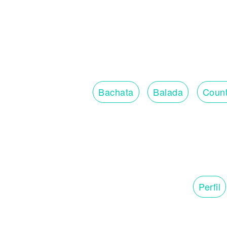
Bachata
Balada
Count
Perfil