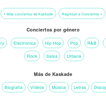
‹
›
Más conciertos de Kaskade
Regresar a Conciertos
Conciertos por género
ry
Electronica
Hip Hop
Pop
R&B
Rock
Salsa
Urbana
Más de Kaskade
Biografía
Vídeos
Música
Letras
Disco