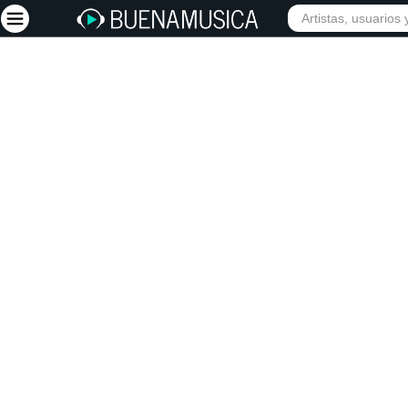
INICIO
ARTISTAS
Iniciar sesión
Registrarse
Inicio
Artistas
Red Social
Música
Vídeos
Discografías
Letras
Conciertos