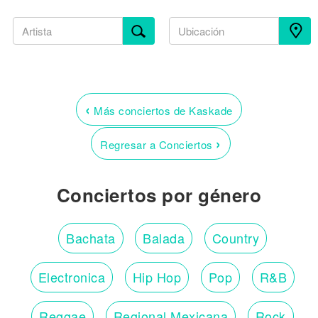
‹
Más conciertos de Kaskade
›
Regresar a Conciertos
Conciertos por género
Bachata
Balada
Country
Electronica
Hip Hop
Pop
R&B
Reggae
Regional Mexicana
Rock