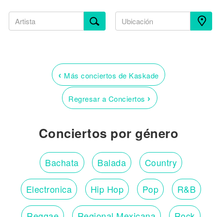
‹
Más conciertos de Kaskade
›
Regresar a Conciertos
Conciertos por género
Bachata
Balada
Country
Electronica
Hip Hop
Pop
R&B
Reggae
Regional Mexicana
Rock