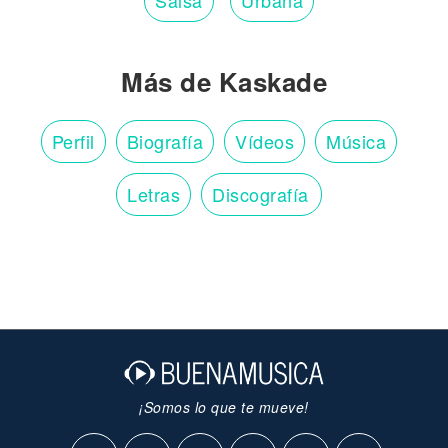
Salsa
Urbana
Más de Kaskade
Perfil
Biografía
Vídeos
Música
Letras
Discografía
¡Somos lo que te mueve!