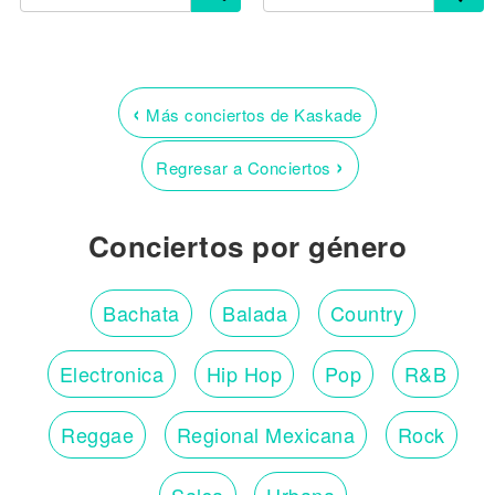
‹
Más conciertos de Kaskade
›
Regresar a Conciertos
Conciertos por género
Bachata
Balada
Country
Electronica
Hip Hop
Pop
R&B
Reggae
Regional Mexicana
Rock