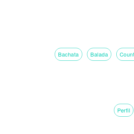
Bachata
Balada
Count
Perfil