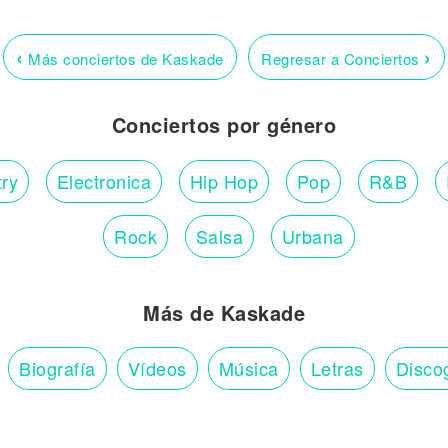
‹
›
Más conciertos de Kaskade
Regresar a Conciertos
Conciertos por género
ry
Electronica
Hip Hop
Pop
R&B
Rock
Salsa
Urbana
Más de Kaskade
Biografía
Vídeos
Música
Letras
Disco