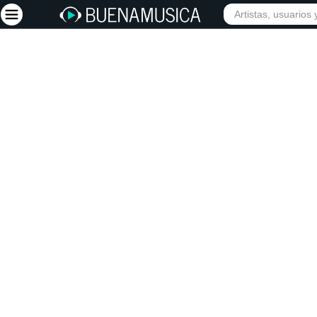
INICIO
ARTISTAS
Iniciar sesión
Registrarse
Inicio
Artistas
Red Social
Música
Vídeos
Discografías
Letras
Conciertos