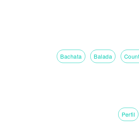
Bachata
Balada
Count
Perfil