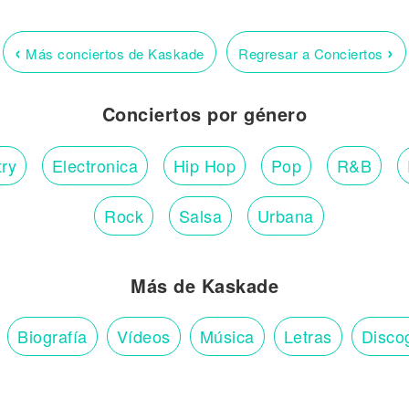
‹
›
Más conciertos de Kaskade
Regresar a Conciertos
Conciertos por género
ry
Electronica
Hip Hop
Pop
R&B
Rock
Salsa
Urbana
Más de Kaskade
Biografía
Vídeos
Música
Letras
Disco