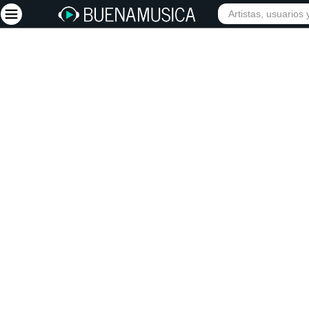
INICIO
ARTISTAS
Iniciar sesión
Registrarse
Inicio
Artistas
Red Social
Música
Vídeos
Discografías
Letras
Conciertos