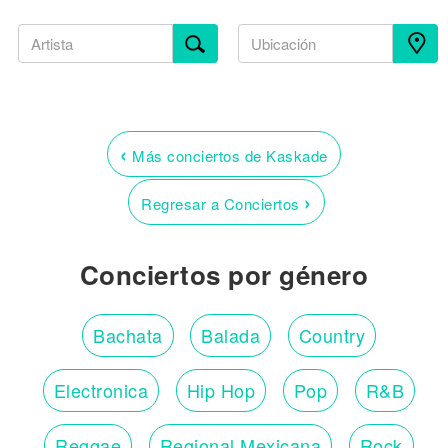
‹
Más conciertos de Kaskade
›
Regresar a Conciertos
Conciertos por género
Bachata
Balada
Country
Electronica
Hip Hop
Pop
R&B
Reggae
Regional Mexicana
Rock