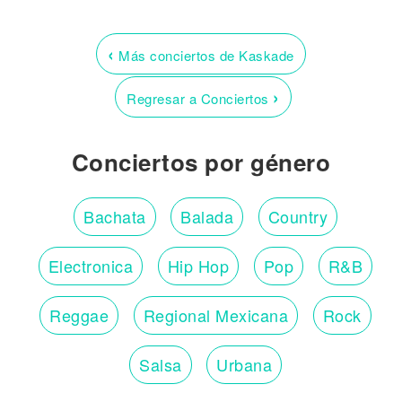
‹
Más conciertos de Kaskade
›
Regresar a Conciertos
Conciertos por género
Bachata
Balada
Country
Electronica
Hip Hop
Pop
R&B
Reggae
Regional Mexicana
Rock
Salsa
Urbana