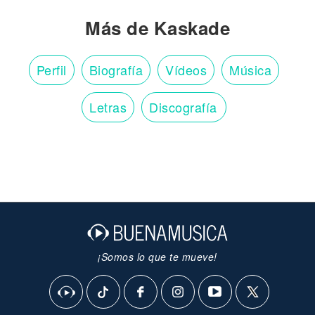
Más de Kaskade
Perfil
Biografía
Vídeos
Música
Letras
Discografía
¡Somos lo que te mueve!