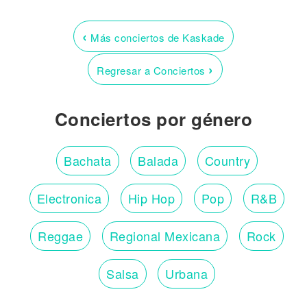
‹
Más conciertos de Kaskade
›
Regresar a Conciertos
Conciertos por género
Bachata
Balada
Country
Electronica
Hip Hop
Pop
R&B
Reggae
Regional Mexicana
Rock
Salsa
Urbana