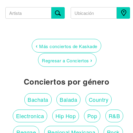
‹
Más conciertos de Kaskade
›
Regresar a Conciertos
Conciertos por género
Bachata
Balada
Country
Electronica
Hip Hop
Pop
R&B
Reggae
Regional Mexicana
Rock