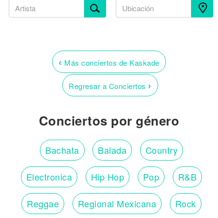
‹
Más conciertos de Kaskade
›
Regresar a Conciertos
Conciertos por género
Bachata
Balada
Country
Electronica
Hip Hop
Pop
R&B
Reggae
Regional Mexicana
Rock