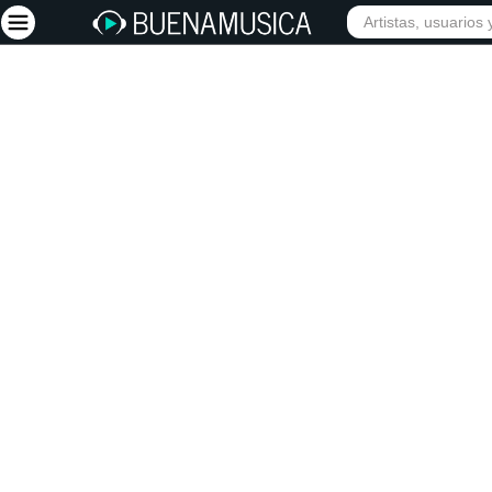
INICIO
ARTISTAS
Iniciar sesión
Registrarse
Inicio
Artistas
Red Social
Música
Vídeos
Discografías
Letras
Conciertos