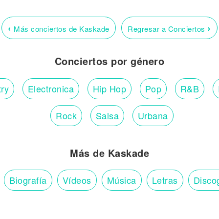
‹
›
Más conciertos de Kaskade
Regresar a Conciertos
Conciertos por género
ry
Electronica
Hip Hop
Pop
R&B
Rock
Salsa
Urbana
Más de Kaskade
Biografía
Vídeos
Música
Letras
Disco