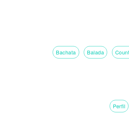
Bachata
Balada
Count
Perfil