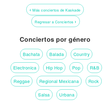
‹
Más conciertos de Kaskade
›
Regresar a Conciertos
Conciertos por género
Bachata
Balada
Country
Electronica
Hip Hop
Pop
R&B
Reggae
Regional Mexicana
Rock
Salsa
Urbana