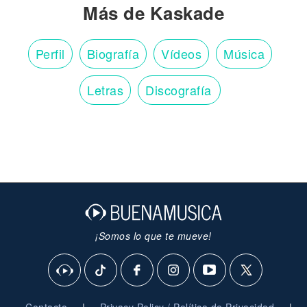
Más de Kaskade
Perfil
Biografía
Vídeos
Música
Letras
Discografía
¡Somos lo que te mueve!
|
|