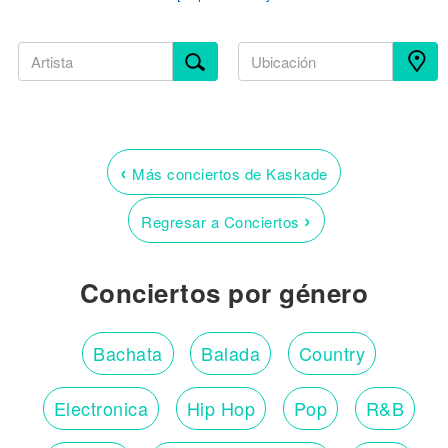
‹
Más conciertos de Kaskade
›
Regresar a Conciertos
Conciertos por género
Bachata
Balada
Country
Electronica
Hip Hop
Pop
R&B