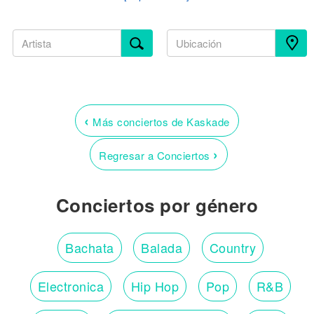
‹
Más conciertos de Kaskade
›
Regresar a Conciertos
Conciertos por género
Bachata
Balada
Country
Electronica
Hip Hop
Pop
R&B