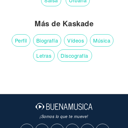
Salsa
Urbana
Más de Kaskade
Perfil
Biografía
Vídeos
Música
Letras
Discografía
¡Somos lo que te mueve!