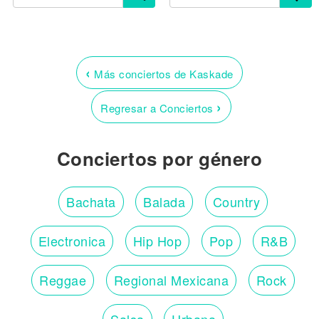
‹
Más conciertos de Kaskade
›
Regresar a Conciertos
Conciertos por género
Bachata
Balada
Country
Electronica
Hip Hop
Pop
R&B
Reggae
Regional Mexicana
Rock