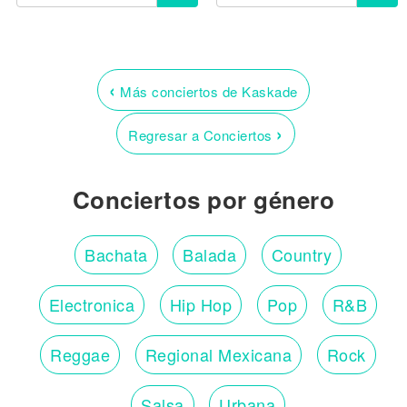
‹
Más conciertos de Kaskade
›
Regresar a Conciertos
Conciertos por género
Bachata
Balada
Country
Electronica
Hip Hop
Pop
R&B
Reggae
Regional Mexicana
Rock
Salsa
Urbana