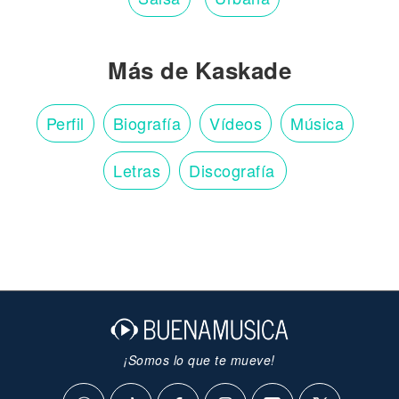
Más de Kaskade
Perfil
Biografía
Vídeos
Música
Letras
Discografía
¡Somos lo que te mueve!