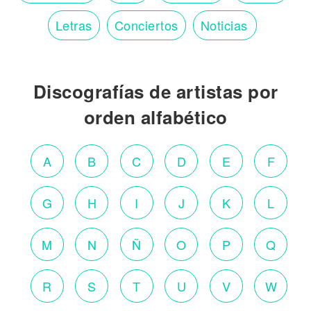
Letras
Conciertos
Noticias
Discografías de artistas por
orden alfabético
A
B
C
D
E
F
G
H
I
J
K
L
M
N
Ñ
O
P
Q
R
S
T
U
V
W